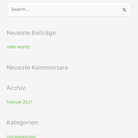
S
u
c
Neueste Beiträge
h
e
Hello world!
n
n
Neueste Kommentare
a
c
h
Archiv
:
Februar 2021
Kategorien
Uncategorized