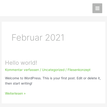
Zum
Main
Inhalt
Men
springen
Februar 2021
Hello world!
Hello
world!
Kommentar verfassen
/
Uncategorized
/
Fliesenkonzept
Welcome to WordPress. This is your first post. Edit or delete it,
then start writing!
Weiterlesen »